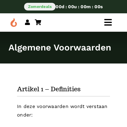
Skip
00
d
:
00
u
:
00
m
:
00
s
Zomerdeals
to
content
Toggl
Navig
Kies je categorie
Algemene Voorwaarden
Artikel 1 – Definities
In deze voorwaarden wordt verstaan
onder: