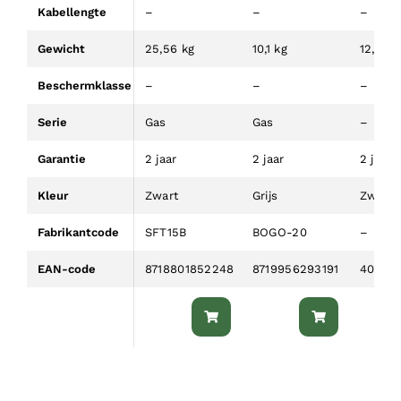
Kabellengte
–
–
–
Gewicht
25,56 kg
10,1 kg
12,5 kg
Beschermklasse
–
–
–
Serie
Gas
Gas
–
Garantie
2 jaar
2 jaar
2 jaar
Kleur
Zwart
Grijs
Zwart
Fabrikantcode
SFT15B
BOGO-20
–
EAN-code
8718801852248
8719956293191
400059
In
In
winkelwagen
winkelwagen