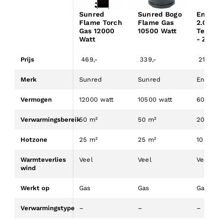
Sunred
Sunred Bogo
Enders
Flame Torch
Flame Gas
2.0
Gas 12000
10500 Watt
Terra
Watt
- Zwa
Prijs
469,-
339,-
219,-
Merk
Sunred
Sunred
Enders
Vermogen
12000 watt
10500 watt
6000 w
Verwarmingsbereik
50 m²
50 m²
20 m²
Hotzone
25 m²
25 m²
10 m²
Warmteverlies
Veel
Veel
Veel
wind
Werkt op
Gas
Gas
Gas
Verwarmingstype
–
–
–