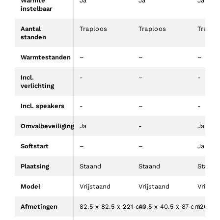
Warmte
Ja
Ja
Ja
instelbaar
Aantal
Traploos
Traploos
Traplo
standen
Warmtestanden
–
–
–
Incl.
-
–
-
verlichting
Incl. speakers
-
–
-
Omvalbeveiliging
Ja
-
Ja
Softstart
–
–
Ja
Plaatsing
Staand
Staand
Staand
Model
Vrijstaand
Vrijstaand
Vrijsta
Afmetingen
82.5 x 82.5 x 221 cm
40.5 x 40.5 x 87 cm
120 x 