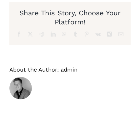
Share This Story, Choose Your
Platform!
Facebook
X
Reddit
LinkedIn
WhatsApp
Tumblr
Pinterest
Vk
Xing
Email
About the Author:
admin