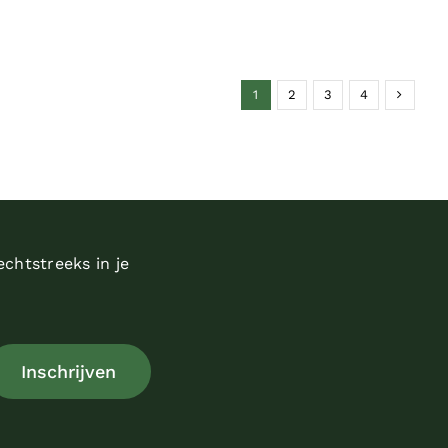
1
2
3
4
echtstreeks in je
Inschrijven