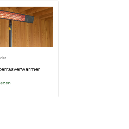
icks
terrasverwarmer
lezen