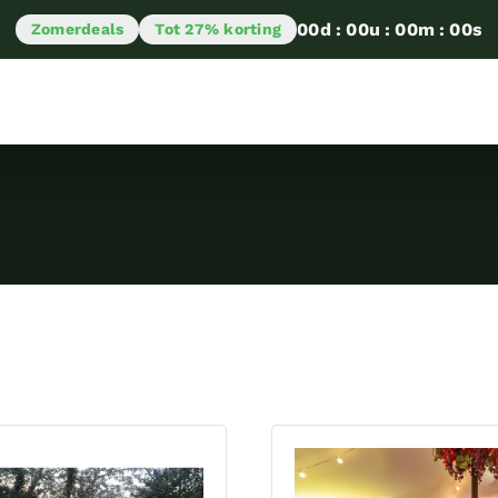
00
d
:
00
u
:
00
m
:
00
s
Zomerdeals
Tot 27% korting