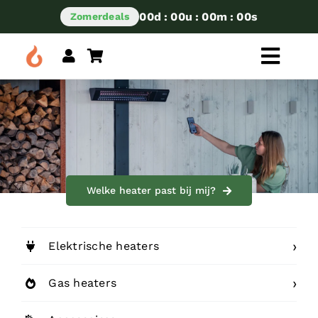
Skip
00
d
:
00
u
:
00
m
:
00
s
Zomerdeals
to
content
Toggl
Navig
Kies je categorie
Welke heater past bij mij?
Elektrische heaters
Gas heaters