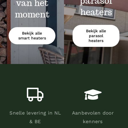
parasol
van het
heaters
moment
Bekijk alle
Bekijk alle
parasol
smart heaters
heaters
Snelle levering in NL
Aanbevolen door
& BE
kenners