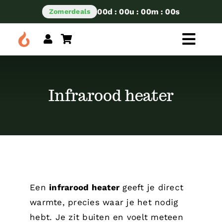
Skip
00
d
:
00
u
:
00
m
:
00
s
Zomerdeals
to
content
Toggl
Navig
Kies je categorie
Infrarood heater
Een
infrarood heater
geeft je direct
warmte, precies waar je het nodig
hebt. Je zit buiten en voelt meteen