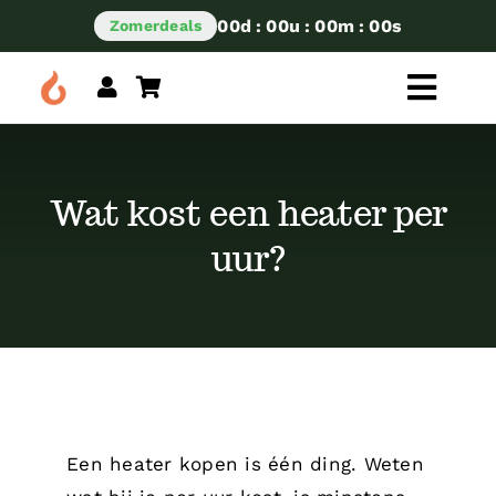
Skip
00
d
:
00
u
:
00
m
:
00
s
Zomerdeals
to
content
Toggl
Navig
Kies je categorie
Wat kost een heater per
uur?
Een heater kopen is één ding. Weten