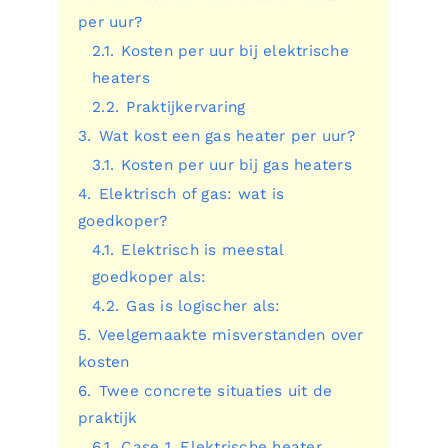
per uur?
2.1.
Kosten per uur bij elektrische
heaters
2.2.
Praktijkervaring
3.
Wat kost een gas heater per uur?
3.1.
Kosten per uur bij gas heaters
4.
Elektrisch of gas: wat is
goedkoper?
4.1.
Elektrisch is meestal
goedkoper als:
4.2.
Gas is logischer als:
5.
Veelgemaakte misverstanden over
kosten
6.
Twee concrete situaties uit de
praktijk
6.1.
Case 1. Elektrische heater